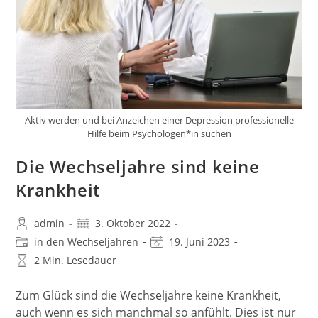
Aktiv werden und bei Anzeichen einer Depression professionelle
Hilfe beim Psychologen*in suchen
Die Wechseljahre sind keine
Krankheit
Beitrags-
Beitrag
admin
3. Oktober 2022
Autor:
veröffentlicht:
Beitrags-
Beitrag
in den Wechseljahren
19. Juni 2023
Kategorie:
zuletzt
Lesedauer:
2 Min. Lesedauer
geändert
am:
Zum Glück sind die Wechseljahre keine Krankheit,
auch wenn es sich manchmal so anfühlt. Dies ist nur