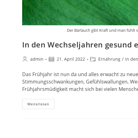
Der Bärlauch gibt Kraft und man fühlt 
In den Wechseljahren gesund 
Beitrags-
Beitrag
Beitrags-
admin
21. April 2022
Ernährung
/
in de
Autor:
veröffentlicht:
Kategorie:
Das Frühjahr ist nun da und alles erwacht zu neu
Stimmungsschwankungen, Gefühlswallungen, Wec
Frühjahrsmüdigkeit macht sich bei vielen Mensc
In
Weiterlesen
Den
Wechseljahren
Gesund
Ernähren