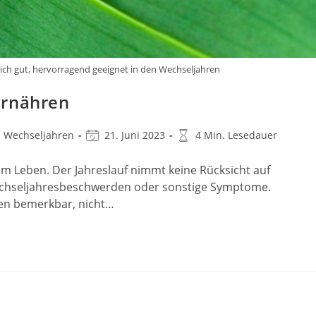
sich gut, hervorragend geeignet in den Wechseljahren
ernähren
Beitrag
Lesedauer:
n Wechseljahren
21. Juni 2023
4 Min. Lesedauer
zuletzt
geändert
em Leben. Der Jahreslauf nimmt keine Rücksicht auf
am:
hseljahresbeschwerden oder sonstige Symptome.
hen bemerkbar, nicht…