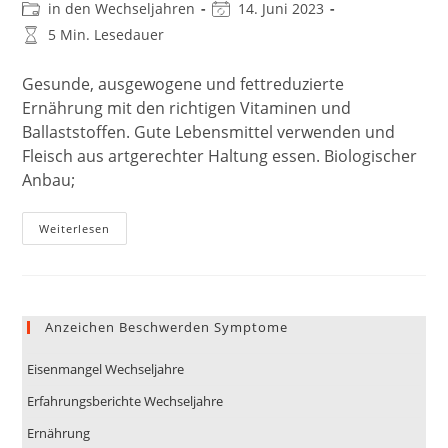
Autor:
veröffentlicht:
Beitrags-
Beitrag
in den Wechseljahren
14. Juni 2023
Kategorie:
zuletzt
Lesedauer:
5 Min. Lesedauer
geändert
am:
Gesunde, ausgewogene und fettreduzierte
Ernährung mit den richtigen Vitaminen und
Ballaststoffen. Gute Lebensmittel verwenden und
Fleisch aus artgerechter Haltung essen. Biologischer
Anbau;
Richtig
Weiterlesen
Ernähren
In
Den
Wechseljahren
Anzeichen Beschwerden Symptome
Eisenmangel Wechseljahre
Erfahrungsberichte Wechseljahre
Ernährung