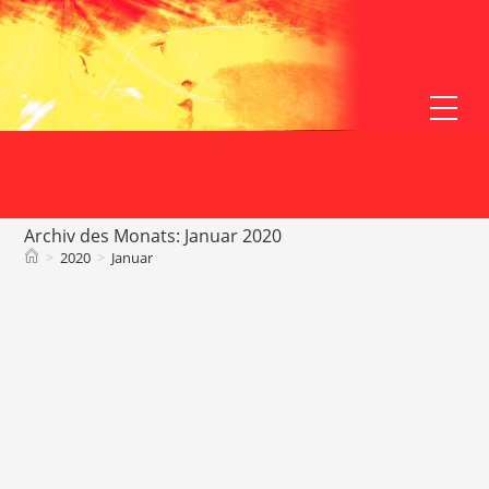
Zum
Inhalt
springen
Webs
Men
anz
Archiv des Monats: Januar 2020
>
2020
>
Januar