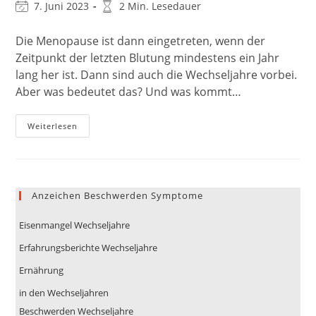
Autor:
veröffentlicht:
Kategorie:
Beitrag
Lesedauer:
7. Juni 2023
2 Min. Lesedauer
zuletzt
geändert
Die Menopause ist dann eingetreten, wenn der
am:
Zeitpunkt der letzten Blutung mindestens ein Jahr
lang her ist. Dann sind auch die Wechseljahre vorbei.
Aber was bedeutet das? Und was kommt…
Was
Weiterlesen
Kommt
Nach
Den
Wechseljahren?
Anzeichen Beschwerden Symptome
Eisenmangel Wechseljahre
Erfahrungsberichte Wechseljahre
Ernährung
in den Wechseljahren
Beschwerden Wechseljahre