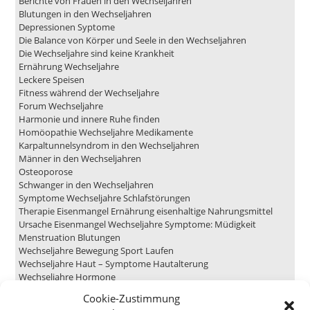
Berichte von Frauen in den Wechseljahren
Blutungen in den Wechseljahren
Depressionen Syptome
Die Balance von Körper und Seele in den Wechseljahren
Die Wechseljahre sind keine Krankheit
Ernährung Wechseljahre
Leckere Speisen
Fitness während der Wechseljahre
Forum Wechseljahre
Harmonie und innere Ruhe finden
Homöopathie Wechseljahre Medikamente
Karpaltunnelsyndrom in den Wechseljahren
Männer in den Wechseljahren
Osteoporose
Schwanger in den Wechseljahren
Symptome Wechseljahre Schlafstörungen
Therapie Eisenmangel Ernährung eisenhaltige Nahrungsmittel
Ursache Eisenmangel Wechseljahre Symptome: Müdigkeit
Menstruation Blutungen
Wechseljahre Bewegung Sport Laufen
Wechseljahre Haut – Symptome Hautalterung
Wechseljahre Hormone
Hormontherapie in den Wechseljahren
Cookie-Zustimmung
Wechseljahre Symptome Angst und Unsicherheit