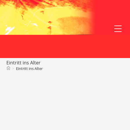
Zum
Inhalt
springen
Webs
Men
anz
Eintritt ins Alter
>
Eintritt ins Alter